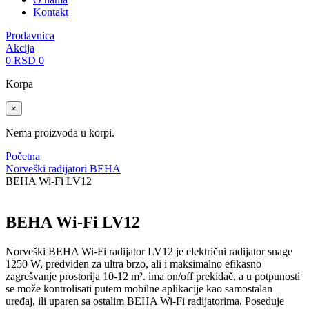
Kontakt
Prodavnica
Akcija
0
RSD
0
Korpa
×
Nema proizvoda u korpi.
Početna
Norveški radijatori BEHA
BEHA Wi-Fi LV12
BEHA Wi-Fi LV12
Norveški BEHA Wi-Fi radijator LV12 je električni radijator snage
1250 W, predviđen za ultra brzo, ali i maksimalno efikasno
zagrešvanje prostorija 10-12 m². ima on/off prekidač, a u potpunosti
se može kontrolisati putem mobilne aplikacije kao samostalan
uređaj, ili uparen sa ostalim BEHA Wi-Fi radijatorima. Poseduje