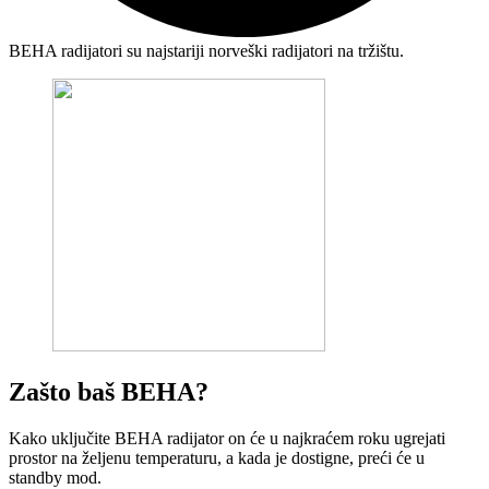
BEHA radijatori su najstariji norveški radijatori na tržištu.
Zašto baš BEHA?
Kako uključite BEHA radijator on će u najkraćem roku ugrejati
prostor na željenu temperaturu, a kada je dostigne, preći će u
standby mod.