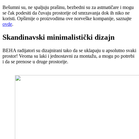
Bešumni su, ne spaljuju prašinu, bezbedni su za astmatičare i mogu
se čak podesiti da čuvaju prostorije od smrzavanja dok ih niko ne
koristi. Opširnije o proizvodima ove norveške kompanije, saznajte
ovde
.
Skandinavski minimalistički dizajn
BEHA radijatori su dizajnirani tako da se uklapaju u apsolutno svaki
prostor! Veoma su laki i jednostavni za montažu, a mogu po potrebi
i da se prenose u druge prostorije.