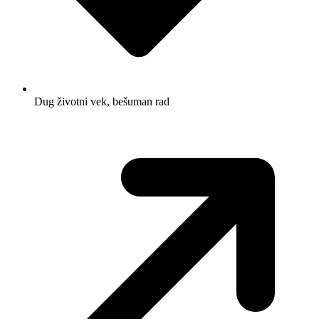
Dug životni vek, bešuman rad