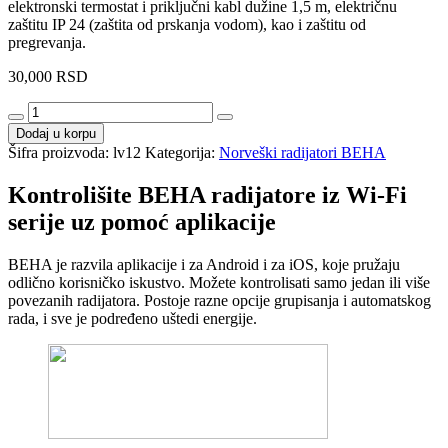
elektronski termostat i priključni kabl dužine 1,5 m, električnu
zaštitu IP 24 (zaštita od prskanja vodom), kao i zaštitu od
pregrevanja.
30,000
RSD
BEHA
Wi-
Dodaj u korpu
Fi
Šifra proizvoda:
lv12
Kategorija:
Norveški radijatori BEHA
LV12
količina
Kontrolišite BEHA radijatore iz Wi-Fi
serije uz pomoć aplikacije
BEHA je razvila aplikacije i za Android i za iOS, koje pružaju
odlično korisničko iskustvo. Možete kontrolisati samo jedan ili više
povezanih radijatora. Postoje razne opcije grupisanja i automatskog
rada, i sve je podređeno uštedi energije.