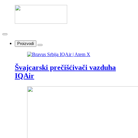
Proizvodi
Švajcarski prečišćivači vazduha
IQAir