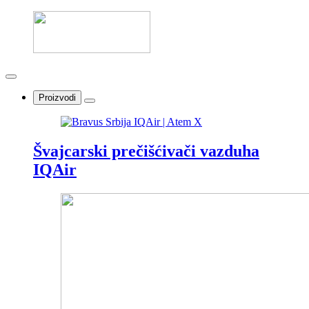
Proizvodi
Švajcarski prečišćivači vazduha
IQAir