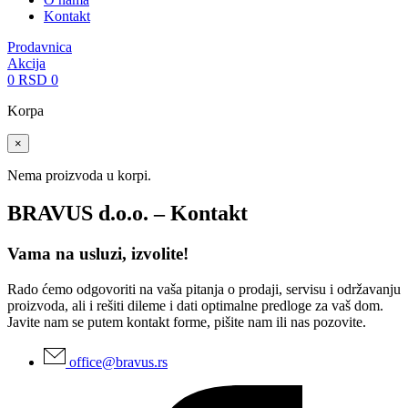
Kontakt
Prodavnica
Akcija
0
RSD
0
Korpa
×
Nema proizvoda u korpi.
BRAVUS d.o.o. – Kontakt
Vama na usluzi, izvolite!
Rado ćemo odgovoriti na vaša pitanja o prodaji, servisu i održavanju
proizvoda, ali i rešiti dileme i dati optimalne predloge za vaš dom.
Javite nam se putem kontakt forme, pišite nam ili nas pozovite.
office@bravus.rs