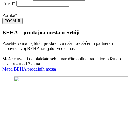
Email
*
Poruka
*
POŠALJI
BEHA – prodajna mesta u Srbiji
Posetite vama najbližu prodavnicu naših ovlašćenih partnera i
nabavite svoj BEHA radijator već danas.
Možete uvek i da olakšate sebi i naručite online, radijatori stižu do
vas u roku od 2 dana.
Mapa BEHA prodajnih mesta