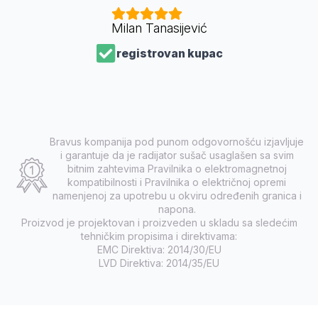
Milan Tanasijević
registrovan kupac
Bravus kompanija pod punom odgovornošću izjavljuje
i garantuje da je radijator sušač usaglašen sa svim
bitnim zahtevima Pravilnika o elektromagnetnoj
kompatibilnosti i Pravilnika o električnoj opremi
namenjenoj za upotrebu u okviru određenih granica i
napona.
Proizvod je projektovan i proizveden u skladu sa sledećim
tehničkim propisima i direktivama:
EMC Direktiva: 2014/30/EU
LVD Direktiva: 2014/35/EU