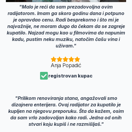
"Malo je reći da sam prezadovoljna ovim
radijatorom. Imam ga skoro godinu dana i potpuno
je opravdao cenu. Radi besprekorno i što mi je
najvažnije, ne moram dugo da čekam da se zagreje
kupatilo. Najzad mogu kao u filmovima da napunim
kadu, pustim neku muziku, natočim čašu vina i
uživam."
Anja Popadić
registrovan kupac
"Prilikom renoviranja stana, angažovali smo
dizajnera enterijera. Ovaj radijator za kupatilo je
kupljen na njegovu preporuku. Šta da kažem, osim
da sam vrlo zadovoljan kako radi. Jedna od onih
stvari koju kupiš i ne razmišljaš."