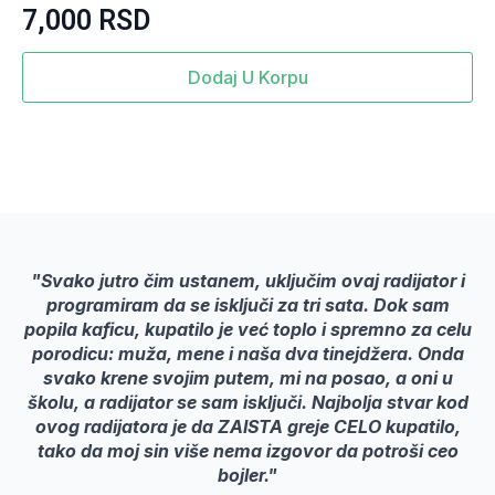
7,000
RSD
Dodaj U Korpu
"Svako jutro čim ustanem, uključim ovaj radijator i
programiram da se isključi za tri sata. Dok sam
popila kaficu, kupatilo je već toplo i spremno za celu
porodicu: muža, mene i naša dva tinejdžera. Onda
svako krene svojim putem, mi na posao, a oni u
školu, a radijator se sam isključi. Najbolja stvar kod
ovog radijatora je da ZAISTA greje CELO kupatilo,
tako da moj sin više nema izgovor da potroši ceo
bojler."