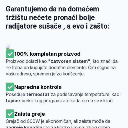
Garantujemo da na domaćem
tržištu
nećete pronaći bolje
radijatore sušače
, a evo i zašto:
100% kompletan proizvod
Proizvod dolazi kao
"zatvoren sistem"
, što znači da
ne treba da kupujete dodatne elemente. Čim stigne na
vašu adresu, spreman je za korišćenje.
Napredna kontrola
Poseduje
termostat
za podešavanje temperature, kao i
tajmer
preko kog programirate kada će da se isključi.
Zaista greje
Grejač od 600W je ekonomičan, ali zaista može da
zagreje kupatilo
i to za kratko vreme, zbog dobre