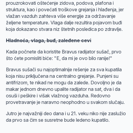
prouzrokovati oštećenje zidova, podova, plafona i
struktura, kao i povećati troškove grejanja i hlađenja, jer
vlažan vazduh zahteva više energije za održavanje
željene temperature. Vlaga dalje rezultira pojavom buđi
koja dokazano stvara niz štetnih posledica po zdravlje.
Hladnoća, vlaga, buđ, zaleđene cevi
Kada počnete da koristite Bravus radijator sušač, prvo
što ćete pomisliti biće: "E, da mi je ovo bilo ranije!"
Bravus sušači su najoptimalnije rešenje za sva kupatila
koja nisu priključena na centralno grejanje. Punjeni su
antifrizom, te nikad ne mogu da zalede. Dovoljno je da
makar jednom dnevno upalite radijator na sat, dva i da
osuši i peškire i višak vlažnog vazduha. Redovno
provetravanje je naravno neophodno u svakom slučaju.
Jutro je najvažniji deo dana i u 21. veku niko nije zaslužio
da prvo sa čim se susretne bude ledeno kupatilo.