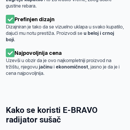
gustine rebara.
Prefinjen dizajn
Dizajniran je tako da se vizuelno uklapa u svako kupatilo,
dajući mu notu prestiža. Proizvodi se
u beloj i crnoj
boji
.
Najpovoljnija cena
Uzevši u obzir da je ovo najkompletniji proizvod na
tržištu, njegovu
jačinu
i
ekonomičnost
, jasno je da je i
cena najpovoljnija.
Kako se koristi E-BRAVO
radijator sušač