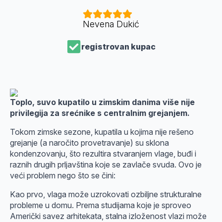
Nevena Dukić
registrovan kupac
Toplo, suvo kupatilo u zimskim danima više nije
privilegija za srećnike s centralnim grejanjem.
Tokom zimske sezone, kupatila u kojima nije rešeno
grejanje (a naročito provetravanje) su sklona
kondenzovanju, što rezultira stvaranjem vlage, buđi i
raznih drugih prljavština koje se zavlače svuda. Ovo je
veći problem nego što se čini:
Kao prvo, vlaga može uzrokovati ozbiljne strukturalne
probleme u domu. Prema studijama koje je sproveo
Američki savez arhitekata, stalna izloženost vlazi može