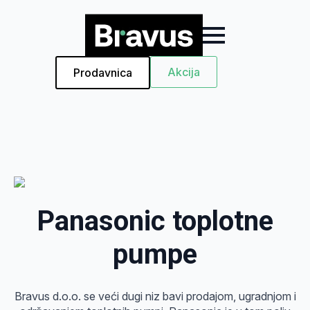
Akcija
Prodavnica
Panasonic toplotne
pumpe
Bravus d.o.o. se veći dugi niz bavi prodajom, ugradnjom i