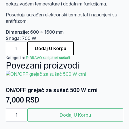
pokazivačem temperature i dodatnim funkcijama.
Poseduju ugrađen elektronski termostat i napunjeni su
antifrizom.
Dimenzije:
600 x 1600 mm
Snaga:
700 W
E-
BRAVO
Dodaj U Korpu
radijator
sušač
Kategorija:
E-BRAVO radijatori sušači
600
Povezani proizvodi
x
1600
mm
beli
količina
ON/OFF grejač za sušač 500 W crni
7,000
RSD
ON/OFF
grejač
Dodaj U Korpu
za
sušač
500