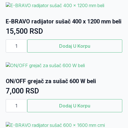
W
crni
količina
E-BRAVO radijator sušač 400 x 1200 mm beli
15,500
RSD
E-
BRAVO
Dodaj U Korpu
radijator
sušač
400
x
1200
mm
beli
ON/OFF grejač za sušač 600 W beli
količina
7,000
RSD
ON/OFF
grejač
Dodaj U Korpu
za
sušač
600
W