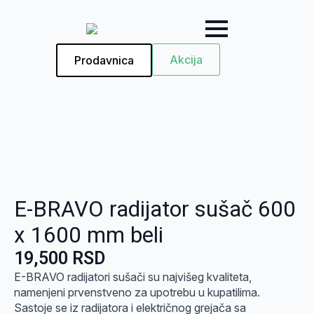
Akcija
Prodavnica
E-BRAVO radijator sušač 600
x 1600 mm beli
19,500
RSD
E-BRAVO radijatori sušači su najvišeg kvaliteta,
namenjeni prvenstveno za upotrebu u kupatilima.
Sastoje se iz radijatora i električnog grejača sa