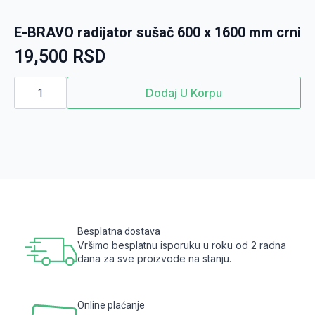
beli
količina
E-BRAVO radijator sušač 600 x 1600 mm crni
19,500
RSD
E-
BRAVO
Dodaj U Korpu
radijator
sušač
600
x
1600
mm
crni
količina
Besplatna dostava
Vršimo besplatnu isporuku u roku od 2 radna
dana za sve proizvode na stanju.
Online plaćanje