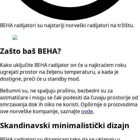
BEHA radijatori su najstariji norveški radijatori na tržištu.
Zašto baš BEHA?
Kako uključite BEHA radijator on će u najkraćem roku
ugrejati prostor na željenu temperaturu, a kada je
dostigne, preći će u standby mod.
Bešumni su, ne spaljuju prašinu, bezbedni su za
astmatičare i mogu se čak podesiti da čuvaju prostorije od
smrzavanja dok ih niko ne koristi. Opširnije o proizvodima
ove norveške kompanije, saznajte
ovde
.
Skandinavski minimalistički dizajn
BEHA radijatori su dizajnirani tako da se uklapaju u