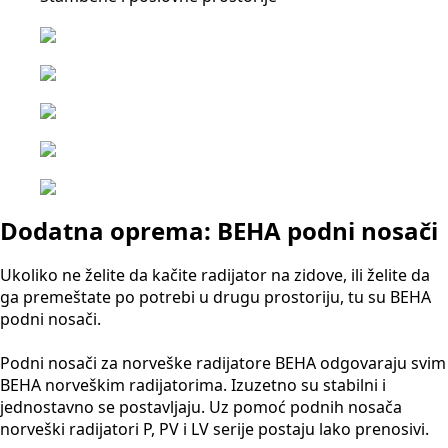
Dodatna oprema: BEHA podni nosači
Ukoliko ne želite da kačite radijator na zidove, ili želite da
ga premeštate po potrebi u drugu prostoriju, tu su BEHA
podni nosači.
Podni nosači za norveške radijatore BEHA odgovaraju svim
BEHA norveškim radijatorima. Izuzetno su stabilni i
jednostavno se postavljaju. Uz pomoć podnih nosača
norveški radijatori P, PV i LV serije postaju lako prenosivi.