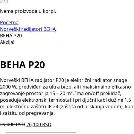
Nema proizvoda u korpi.
Početna
Norveški radijatori BEHA
BEHA P20
Akcija!
BEHA P20
Norveški BEHA radijator P20 je električni radijator snage
2000 W, predviđen za ultra brzo, ali i maksimalno efikasno
zagrevanje prostorija 15 – 20 m². Ima on/off prekidač,
poseduje elektronski termostat i priključni kabl dužine 1,5
m, električnu zaštitu IP 24 (zaštita od prskanja vodom), kao
i zaštitu od pregrevanja.
Originalna
Trenutna
29,000
RSD
26,100
RSD
cena
cena