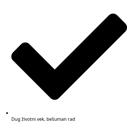
Dug životni vek, bešuman rad