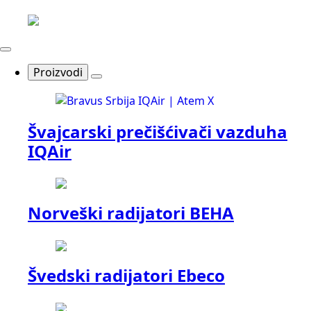
Proizvodi
Švajcarski prečišćivači vazduha
IQAir
Norveški radijatori BEHA
Švedski radijatori Ebeco