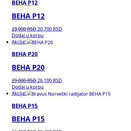
BEHA P12
41,400 RSD.
BEHA P12
Originalna
Trenutna
23,000
RSD
20,700
RSD
cena
cena
Dodaj u korpu
je
je:
Akcija!
bila:
20,700 RSD.
BEHA P20
23,000 RSD.
BEHA P20
Originalna
Trenutna
29,000
RSD
26,100
RSD
cena
cena
Dodaj u korpu
je
je:
Akcija!
bila:
26,100 RSD.
BEHA P15
29,000 RSD.
BEHA P15