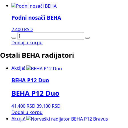
Podni nosači BEHA
2,400
RSD
Podni
nosači
Dodaj u korpu
BEHA
Ostali BEHA radijatori
količina
Akcija!
BEHA P12 Duo
BEHA P12 Duo
Originalna
Trenutna
41,400
RSD
39,100
RSD
cena
cena
Dodaj u korpu
je
je:
Akcija!
bila:
39,100 RSD.