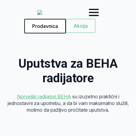
Akcija
Prodavnica
Uputstva za BEHA
radijatore
Norveški radijatori BEHA
su izuzetno praktični i
jednostavni za upotrebu, a da bi vam maksimalno služili,
molimo da pažljivo pročitate uputstva.