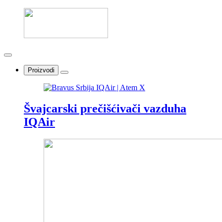
Proizvodi
Švajcarski prečišćivači vazduha
IQAir