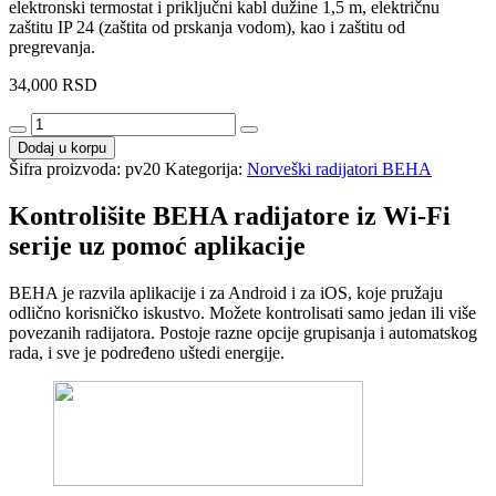
elektronski termostat i priključni kabl dužine 1,5 m, električnu
zaštitu IP 24 (zaštita od prskanja vodom), kao i zaštitu od
pregrevanja.
34,000
RSD
BEHA
Wi-
Dodaj u korpu
Fi
Šifra proizvoda:
pv20
Kategorija:
Norveški radijatori BEHA
PV20
količina
Kontrolišite BEHA radijatore iz Wi-Fi
serije uz pomoć aplikacije
BEHA je razvila aplikacije i za Android i za iOS, koje pružaju
odlično korisničko iskustvo. Možete kontrolisati samo jedan ili više
povezanih radijatora. Postoje razne opcije grupisanja i automatskog
rada, i sve je podređeno uštedi energije.