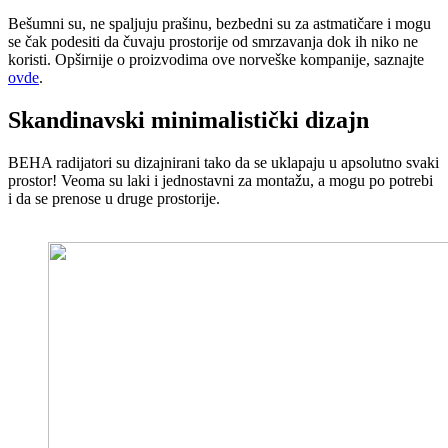
Bešumni su, ne spaljuju prašinu, bezbedni su za astmatičare i mogu
se čak podesiti da čuvaju prostorije od smrzavanja dok ih niko ne
koristi. Opširnije o proizvodima ove norveške kompanije, saznajte
ovde
.
Skandinavski minimalistički dizajn
BEHA radijatori su dizajnirani tako da se uklapaju u apsolutno svaki
prostor! Veoma su laki i jednostavni za montažu, a mogu po potrebi
i da se prenose u druge prostorije.