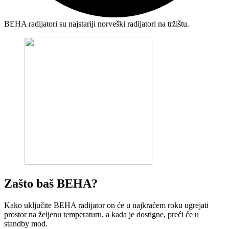
BEHA radijatori su najstariji norveški radijatori na tržištu.
Zašto baš BEHA?
Kako uključite BEHA radijator on će u najkraćem roku ugrejati
prostor na željenu temperaturu, a kada je dostigne, preći će u
standby mod.