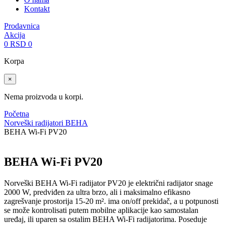
Kontakt
Prodavnica
Akcija
0
RSD
0
Korpa
×
Nema proizvoda u korpi.
Početna
Norveški radijatori BEHA
BEHA Wi-Fi PV20
BEHA Wi-Fi PV20
Norveški BEHA Wi-Fi radijator PV20 je električni radijator snage
2000 W, predviđen za ultra brzo, ali i maksimalno efikasno
zagrešvanje prostorija 15-20 m². ima on/off prekidač, a u potpunosti
se može kontrolisati putem mobilne aplikacije kao samostalan
uređaj, ili uparen sa ostalim BEHA Wi-Fi radijatorima. Poseduje