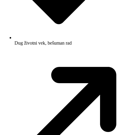
Dug životni vek, bešuman rad