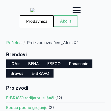
Akcija
Prodavnica
Početna
Proizvod označen „Atem X“
Brendovi
IQAir
BEHA
EBECO
Panasonic
Bravus
E-BRAVO
Proizvodi
E-BRAVO radijatori sušači
(12)
Ebeco podno grejanje
(3)