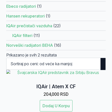
Ebeco radijatori
(1)
Hansen rekuperatori
(1)
IQAir prečistači vazduha
(22)
IQAir filteri
(11)
Norveški radijatori BEHA
(16)
Sortirano
Prikazano je svih 2 rezultata
po
ceni:
od
više
ka
IQAir | Atem X CF
nižoj
204,000
RSD
Dodaj U Korpu