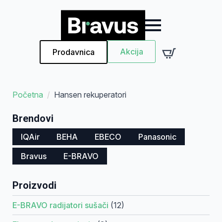
Akcija
Prodavnica
Početna
Hansen rekuperatori
Brendovi
IQAir
BEHA
EBECO
Panasonic
Bravus
E-BRAVO
Proizvodi
E-BRAVO radijatori sušači
(12)