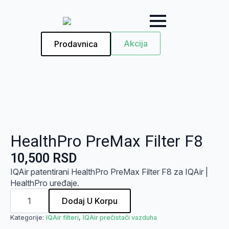
Akcija
Prodavnica
HealthPro PreMax Filter F8
10,500
RSD
IQAir patentirani HealthPro PreMax Filter F8 za IQAir |
HealthPro uređaje.
HealthPro
PreMax
Dodaj U Korpu
Filter
F8
Kategorije:
IQAir filteri
,
IQAir prečistači vazduha
količina