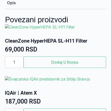
Opis
Povezani proizvodi
CleanZone HyperHEPA SL-H11 Filter
69,000
RSD
CleanZone
HyperHEPA
Dodaj U Korpu
SL-
H11
Filter
količina
IQAir | Atem X
187,000
RSD
IQAir