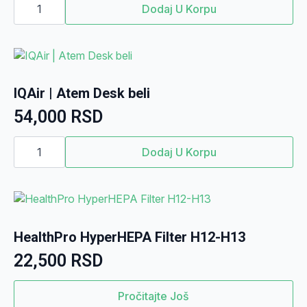
|
Dodaj U Korpu
Atem
X
količina
IQAir | Atem Desk beli
54,000
RSD
IQAir
|
Dodaj U Korpu
Atem
Desk
beli
količina
HealthPro HyperHEPA Filter H12-H13
22,500
RSD
Pročitajte Još